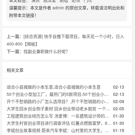
本文标签：
演员
跑龙套
剧组
必须
门坎
温馨提示：本文是作者
admin
的原创文章，转载请注明出处和
附带本文链接！
上一篇：
[综合资源] 快手自撸下载项目，每天花一个小时，日入
400-800【揭秘】
下一篇：
找副业兼职做什么好呢？
相关文章
适合小县城做的小本生意,适合小县城做的小本生意
02-13
50个创业小型加工厂，最热门的5款项目,50个创业小型加工厂，最热门的5款项目
02-13
开个不愁销路的小厂怎么选项目？,开个不愁销路的小厂怎么选项目？
02-09
大学生回乡创业例子素材 回乡创业带动老乡脱贫 一个大学生的初心与爱心
02-05
工程建筑创业经历怎么写 汤爱博：一名建筑设计师的焦虑与创业历程
01-30
大学生村官创业项目进行调查评估 红薯点燃致富梦，80后村干部郭培的“薯香人生”
01-30
李斌创业故事视频 蔚来汽车李斌：山村里的大学生，创新大潮中的创业者
01-19