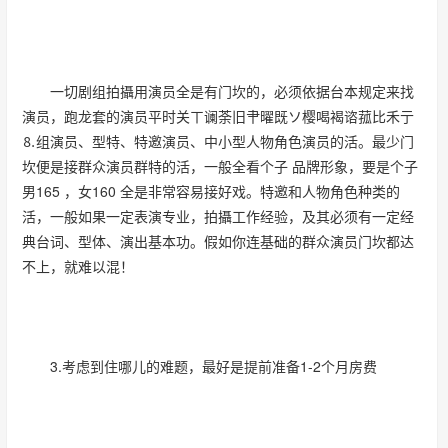
一切剧组拍攝用演员全是有门坎的，必须依据台本规定来找
演员，跑龙套的演员平时关ㄒ谰荼旧肀曜既ソ樱喝褐谘菰比禾亍
⒏组演员、型特、特邀演员、中小型人物角色演员的活。最少门
坎便是接群众演员群特的活，一般全看个子 品牌形象，要是个子
男165 ，女160 全是非常容易接好戏。特邀和人物角色种类的
活，一般如果一定表演专业，拍攝工作经验，及其必须有一定经
典台词、型体、演出基本功。假如你连基础的群众演员门坎都达
不上，就难以混！
3.考虑到住哪儿的难题，最好是提前准备1-2个月房费