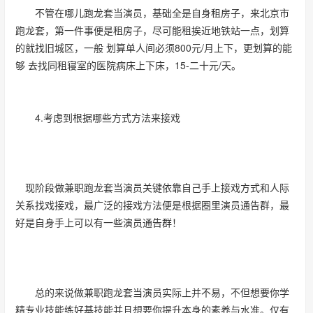
不管在哪儿跑龙套当演员，基础全是自身租房子，来北京市
跑龙套，第一件事便是租房子，尽可能租挨近地铁站一点，划算
的就找旧城区，一般 划算单人间必须800元/月上下，更划算的能
够 去找同租寝室的医院病床上下床，15-二十元/天。
4.考虑到根据哪些方式方法来接戏
现阶段做兼职跑龙套当演员关键依靠自己手上接戏方式和人际
关系找戏接戏，最广泛的接戏方法便是根据圈里演员通告群，最
好是自身手上可以有一些演员通告群！
总的来说做兼职跑龙套当演员实际上并不易，不但想要你学
精专业技能练好基技能并且想要你提升本身的素养与水准。仅有