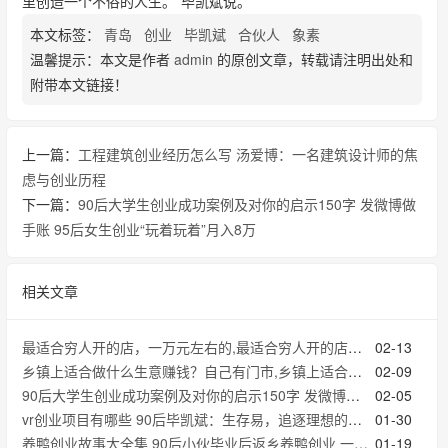
里创造一个不俗的人生。”毕凯斌说。
本文标签：
青岛
创业
毕凯斌
合伙人
象素
温馨提示：本文是作者
admin
的原创文章，转载请注明出处和
附带本文链接！
上一篇：
工程建筑创业经历怎么写 汤爱博：一名建筑设计师的焦
虑与创业历程
下一篇：
90后大学生创业成功案例及对你的启示150字 发微博做
手账 95后女生创业“玩着玩着”月入8万
相关文章
最适合穷人开的店，一万元左右的,最适合穷人开的店，一万元左右的
02-13
乡镇上适合做什么生意赚钱？自己有门市,乡镇上适合做什么生意赚钱？自己有门市
02-09
90后大学生创业成功案例及对你的启示150字 发微博做手账 95后女生创业“玩着玩着”月入8万
02-05
vr创业项目有哪些 90后毕凯斌：生存易，追逐理想的创业很难
01-30
养鸭创业故事大全集 90后小伙毕业后返乡养鸭创业 一只鸭子卖到128元
01-19