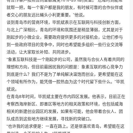
就帮一把，每一个客户都是我的朋友，有时候可靠的合作伙伴或
者交心的朋友远比蝇头小利更重要。”他说。
谈到青岛市的营商环境，毕凯斌表示在互联网与科技创新方面，
与北上广深相比，青岛的环境和氛围还是稍显薄弱，尤其是对于
刚起步的小微企业，需要政府提供更多的对接机会，让他们参与
到一些政府项目的竞争中，同时也希望能多组织一些行业交流等
活动，让大家取长补短、共同进步。
“象素互联科技是一个刚起步的公司，虽然我与合伙人有着共同的
理想和方向，但目前最困扰我的问题是：象素互联的核心竞争力
到底是什么？我们不是为了单纯解决温饱而创业，更希望能在这
个领域有所作为，能凭借一腔热血为这个时代留下些什么。”毕凯
斌说。
在青岛8年时间，毕凯斌主要在市内四区发展。他表示，目前正在
考察西海岸新区、即墨区等地方的相关政策和环境，也包括威海
相关的新建创业园区的发展，如果有可能，他会带着合伙人、团
队成员到这些地方继续发展，寻找新的突破口。
“也许我的追求便是：一直在路上。还是很喜欢青岛，希望能在这