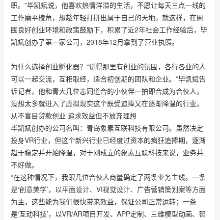
职。”毕凯斌说，他喜欢热情洋溢的生活，不愿让每天三点一线的
工作磨平棱角，想趁年轻打拼出属于自己的天地。就这样，在周
围良好创业环境和政策鼓励下，积累了近2年社会工作经验后，毕
凯斌创办了第一家公司，2018年12月拿到了营业执照。
为什么选择创业孵化器？“觉得那里有创业的氛围，各行各业的人
可以一起交流，互相取经，适合初创期的团队和企业。”毕凯斌告
诉记者，他和青大几位志同道合的小伙伴一拍即合成为合伙人，
没想太多就进入了虚拟现实这个既受追捧又在逐渐降温的行业。
从不盲目贷款创业 追求效益但不放弃理想
毕凯斌创办的公司名叫：青岛象素互联科技有限公司。虽然决定
投身VR行业，但这个新兴行业已经度过资本的疯狂追捧期，逐渐
趋于稳定并开始降温，对于刚成立的象素互联科技来说，业务并
不好做。
“在这种情况下，我跟几位合伙人商量确定了两条业务主线。一条
是‘创意美学’，以平面设计、VI视觉设计、广告营销策划案等方面
为主，这些能为我们很快带来效益，保证公司正常运转；一条
是‘互动科技’，以VR/AR项目开发、APP定制、三维模型动画、智