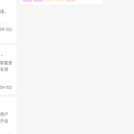
【揭秘】
成，
09-02)
分百原创，中视频 带书双收益，单日收益300多
掌握里
车带
09-02)
用户
开会