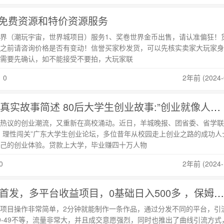
免费资源和特价资源服务
界（潮玩宇宙，世界城项目）服务1、奖卷世界金币出售，请认准偏狂！
币！拍之前请咨询价格是否有变动！信誉买家秒发货，可以先核实卖家大玩家
需要先确认，如不能接受不要拍，大玩家联
：0
2年前 (2024-
大学生创业案例真实故事简述 80后大学生创业故事:”创业就像人生提早上高速”
热议的创业潮流，又重新在高校涌动。近日，羊城晚报、团省委、省学联
，理性闯关”广东大学生创业论坛，多位昔年从校园走上创业之路的成功人
己的创业体验。贷款上大学，毕业赚四十万人物
0
2年前 (2024-
[综合资源] 全网首发，多平台收益项目，0基础日入500多 ，保姆级教学实操落地【揭秘】
项目操作非常简单，2分钟就能制作一条作品，通过分发不同的平台，引
9-49不等，流量非常大，并且成交意愿强烈，同时也推出了曲线引流方式