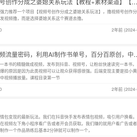
[综合资源] 视频号创作分成之婆媳关系玩法【教程+素材渠道】
强力推荐一个项目【视频号创作分成之婆媳关系玩法】，撸视频号创作分
发视频撸，而是选择婆媳关系这个赛道去撸。
0
2年前 (2024-
[综合资源] 中视频流量密码，利用AI制作书单号，百
取一本书的精髓做成视频，发布到抖音、视频号，让粉丝快速读完一本书，
爆的原因是因为此类视频可以让观众获得感很强。后端变现主要是挂小黄
中视频播放量。课程目录第一节
0
2年前 (2024-
情包变现的最新玩法。我们在抖音快手发布表情包视频，吸引用户换看。
在视频左下角小程序看广告或者开会员获取。我们赚的就用户看广告或者
制作一个作品熟练后基本2分钟就可以制作一个，