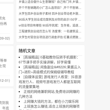
乡镇上适合做什么生意赚钱？自己有门市,乡镇上适合做什么生意赚钱？自己有门市
开个不愁销路的小厂怎么选项目？,开个不愁销路的小厂怎么选项目？
大学生回乡创业例子素材 回乡创业带动老乡脱贫 一个大学生的初心与爱心
货充
90后大学生创业成功案例及对你的启示150字 发微博做手账 95后女生创业“玩着玩着”月入8万
身份再
vr创业项目有哪些 90后毕凯斌：生存易，追逐理想的创业很难
工程建筑创业经历怎么写 汤爱博：一名建筑设计师的焦虑与创业历程
大学生村官创业项目进行调查评估 红薯点燃致富梦，80后村干部郭培的“薯香人生”
09-02)
随机文章
[高端精品] 0基础教你玩转手机摄影：
等单
67节课手把手实操讲解，好学易懂
士现
[高端精品] 闲鱼副业&#8226;果酱云入
门+进阶+高级模式的保姆级辅导教程
[自媒体运营] 游戏发行人练营：抖音游
12-01)
戏发行人、视频号游戏发行人都是互联网
的流量聚集地
正规的网络兼职网站,免费培训网赚的
几种方法
上网赚大钱的方法，都在小刀娱乐网
流到我
上班族怎么赚钱,适合上班族的网赚项
，年底