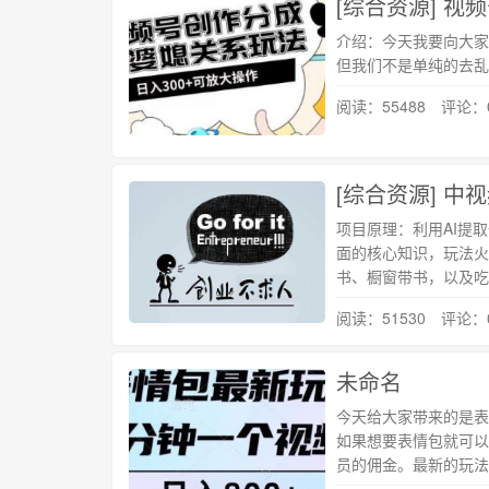
介绍：今天我要向大家
但我们不是单纯的去乱
阅读：55488 评论：
项目原理：利用AI提
面的核心知识，玩法火
书、橱窗带书，以及吃
阅读：51530 评论：
未命名
今天给大家带来的是表
如果想要表情包就可以
员的佣金。最新的玩法