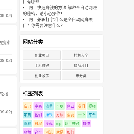
目有哪些
网上快速赚钱的方法,解密全自动网赚
的秘密，请小心操作！
09-02)
网上兼职打字:什么是全自动网赚项
目？你需要注意什么？
网站分类
切搜索
创业项目
挂机大全
09-02)
手机赚钱
精品项目
创业故事
未分类
标签列表
轮播
自己
电商
流量
可以
创业
我们
视频
09-02)
项目
他们
赚钱
方法
需要
一个
平台
课程
教程
变现
mp
网上赚钱
操作
收益
这个
引流
就是
如何