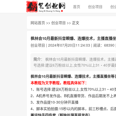
首页
创业项目
创
网站首页
>>
创业项目
>> 正文
枫林会10月最新抖音瞬爆、连爆技术，主播直播坐
创业项目
| 2024年07月20日11:24:03 | 阅读：68390
简介
： 枫林会10月最新抖音瞬爆、连爆技术，主播
号选择:建议6万粉丝以上,女性70%以上31・40
枫林会10月最新抖音瞬爆、连爆技术，主播直播坐等日
本教程为文字教程，教程具体如下：
1、账号选择:建议6万粉丝以上,女性70%以上31・
2、A机养号发作品、B机直播带货、作品后期发不上再
3、发作品提10-30分钟开直播
4、脚本实拍拍摄:15秒以内的脚本，前三秒槽点、后
搬运快手四件套（
剪映
处理直接发布）