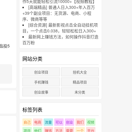
作5天就能轻松引流10000+【视频教程】
[高端精品] 普通人日入300+年入百万
+39个副业项目：无货源、电商、小程
序、微商等等
[综合资源] 最新影视点击全自动挂机项
目，一个点击0.038，轻轻松松日入300+
最新网上赚钱方法，如何操作抖音打造
百万粉
品投5
网站分类
创业项目
挂机大全
手机赚钱
精品项目
创业故事
未分类
标签列表
自己
电商
流量
可以
创业
我们
视频
项目
他们
赚钱
方法
需要
一个
平台