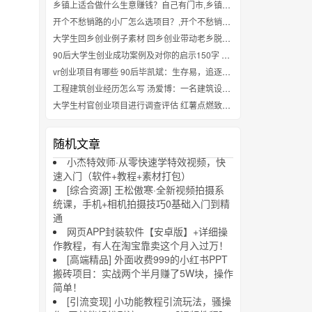
乡镇上适合做什么生意赚钱？自己有门市,乡镇上适合做什么生意赚钱？自己有门市
开个不愁销路的小厂怎么选项目？,开个不愁销路的小厂怎么选项目？
大学生回乡创业例子素材 回乡创业带动老乡脱贫 一个大学生的初心与爱心
90后大学生创业成功案例及对你的启示150字 发微博做手账 95后女生创业“玩着玩着”月入8万
vr创业项目有哪些 90后毕凯斌：生存易，追逐理想的创业很难
工程建筑创业经历怎么写 汤爱博：一名建筑设计师的焦虑与创业历程
大学生村官创业项目进行调查评估 红薯点燃致富梦，80后村干部郭培的“薯香人生”
随机文章
小杰特效师·从零快速学特效视频，快
速入门（软件+教程+素材打包）
[综合资源] 王松傲寒·全新视频拍摄系
统课，手机+相机拍摄技巧0基础入门到精
通
网页APP封装软件【安卓版】+详细操
作教程，有人在淘宝靠卖这个月入过万！
[高端精品] 外面收费999的小红书PPT
搬砖项目：实战两个半月赚了5W块，操作
简单！
[引流变现] 小功能教程引流玩法，骚操